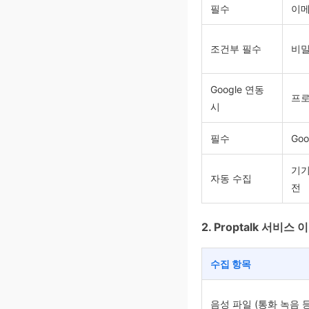
필수
이메
조건부 필수
비밀
Google 연동
프로
시
필수
Goo
기기
자동 수집
전
2. Proptalk 서비스
수집 항목
음성 파일 (통화 녹음 등