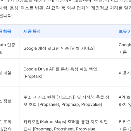
대행, 음성-텍스트 변환, AI 요약 등 외부 업체에 개인정보 처리를 맡
릅니다.
공 항목
제공 목적
보유 
uth 인증
Goo
Google 계정 로그인 인증 [전체 서비스]
보
따름
Google Drive API를 통한 음성 파일 백업
성 파일
이용자
[Proptalk]
주소 → 좌표 변환 (지오코딩) 및 지적/건축물 정
API 
소 정보
보 조회 [Propsheet, Propmap, Propvalue]
하지 
도 조회
카카오맵(Kakao Maps) SDK를 통한 지도 화면
카카오
치/접속
표시 [Propmap, Propsheet, Propvalue,
따름 